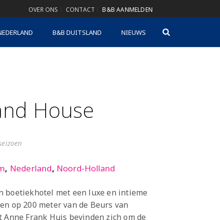
OVER ONS
CONTACT
B&B AANMELDEN
NEDERLAND
B&B DUITSLAND
NIEUWS
and House
gseizoen
m
,
Nederland
,
Noord-Holland
n boetiekhotel met een luxe en intieme
gen op 200 meter van de Beurs van
t Anne Frank Huis bevinden zich om de