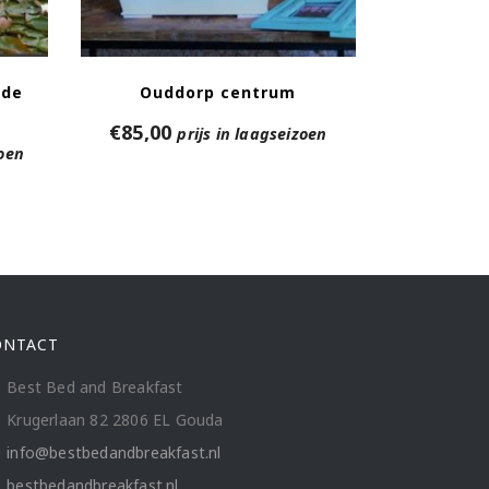
ede
Ouddorp centrum
€
85,00
prijs in laagseizoen
zoen
ONTACT
Best Bed and Breakfast
Krugerlaan 82 2806 EL Gouda
info@bestbedandbreakfast.nl
bestbedandbreakfast.nl