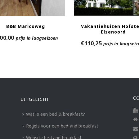
B&B Maricoweg
Vakantiehuizen Hofst
Elzenoord
00,00
prijs in laagseizoen
€
110,25
prijs in laagsei
C
UITGELICHT
Wat is een bed & breakfast?
Regels voor een bed and breakfast
Website bed and breakfast