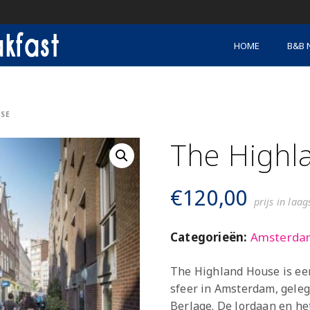
HOME
B&B 
SE
The Highl
€
120,00
prijs in laa
Categorieën:
Amsterda
The Highland House is ee
sfeer in Amsterdam, gele
Berlage. De Jordaan en he