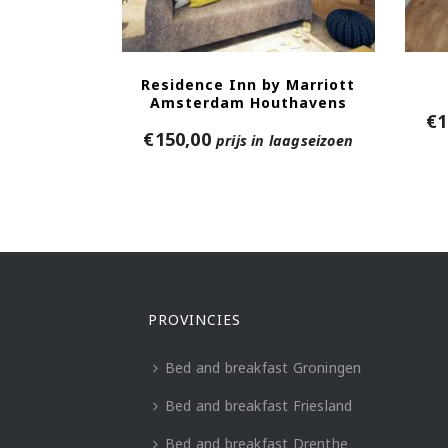
Residence Inn by Marriott
Amsterdam Houthavens
€
1
€
150,00
prijs in laagseizoen
PROVINCIES
Bed and breakfast Groningen
Bed and breakfast Friesland
Bed and breakfast Drenthe