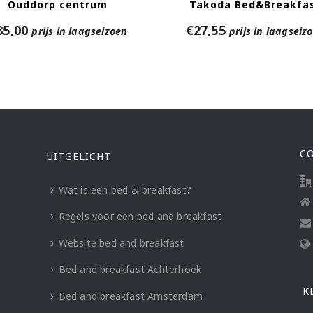
Ouddorp centrum
Takoda Bed&Breakfa
85,00
€
27,55
prijs in laagseizoen
prijs in laagseiz
C
UITGELICHT
Wat is een bed & breakfast?
Regels voor een bed and breakfast
Website bed and breakfast
Bed and breakfast Achterhoek
K
Bed and breakfast Amsterdam