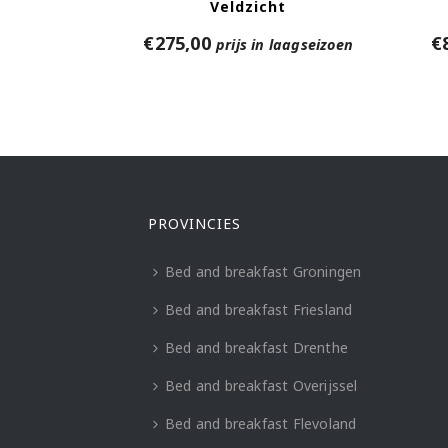
Veldzicht
€
275,00
€
prijs in laagseizoen
PROVINCIES
Bed and breakfast Groningen
Bed and breakfast Friesland
Bed and breakfast Drenthe
Bed and breakfast Overijssel
Bed and breakfast Flevoland