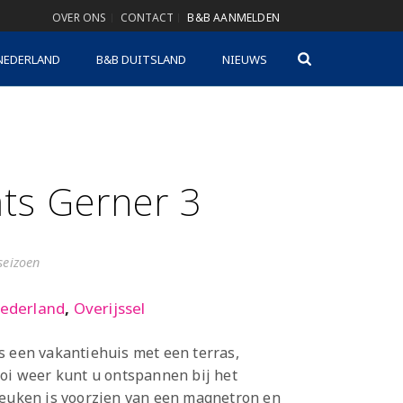
OVER ONS
CONTACT
B&B AANMELDEN
NEDERLAND
B&B DUITSLAND
NIEUWS
ats Gerner 3
gseizoen
ederland
,
Overijssel
s een vakantiehuis met een terras,
ooi weer kunt u ontspannen bij het
keuken is voorzien van een magnetron en