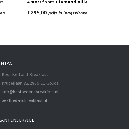
st
Amersfoort Diamond Villa
€
295,00
oen
prijs in laagseizoen
ONTACT
Best Bed and Breakfast
Krugerlaan 82 2806 EL Gouda
info@bestbedandbreakfast.nl
bestbedandbreakfast.nl
LANTENSERVICE