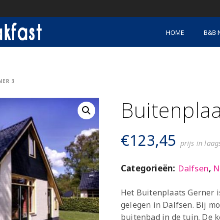
HOME
B&B 
NER 3
Buitenpla
€
123,45
prijs in laa
Categorieën:
Dalfsen
,
N
Het Buitenplaats Gerner i
gelegen in Dalfsen. Bij m
buitenbad in de tuin. De 