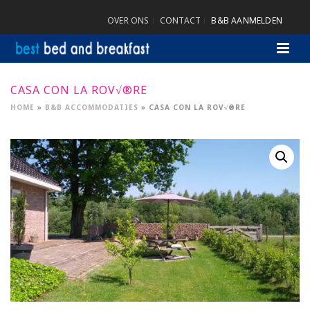
OVER ONS
CONTACT
B&B AANMELDEN
CASA CON LA ROV√®RE
HOME
»
B&B ACCOMMODATIES
»
CASA CON LA ROV√®RE