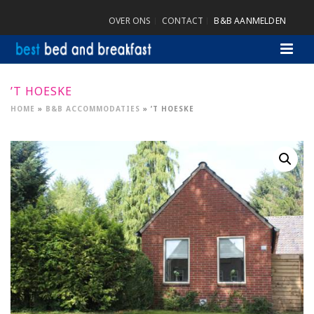
OVER ONS
CONTACT
B&B AANMELDEN
’T HOESKE
HOME
»
B&B ACCOMMODATIES
»
’T HOESKE