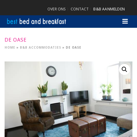
OVER ONS
CONTACT
B&B AANMELDEN
DE OASE
HOME
»
B&B ACCOMMODATIES
»
DE OASE