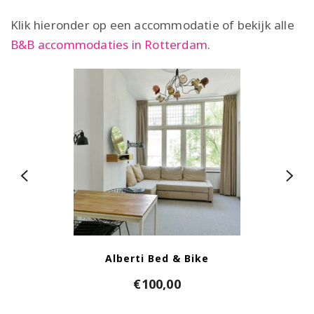
Klik hieronder op een accommodatie of bekijk alle
B&B accommodaties in Rotterdam
.
Alberti Bed & Bike
Best Wes
Bastion 
Novotel 
NH Atlan
Stay
Hil
€
100,00