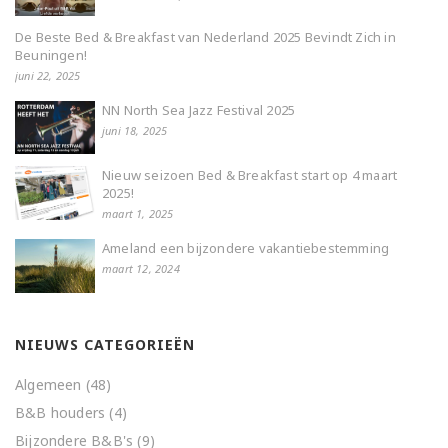
De Beste Bed & Breakfast van Nederland 2025 Bevindt Zich in
Beuningen!
juni 22, 2025
NN North Sea Jazz Festival 2025
juni 18, 2025
Nieuw seizoen Bed & Breakfast start op 4 maart
2025!
maart 1, 2025
Ameland een bijzondere vakantiebestemming
maart 12, 2024
NIEUWS CATEGORIEËN
Algemeen
(48)
B&B houders
(4)
Bijzondere B&B's
(9)