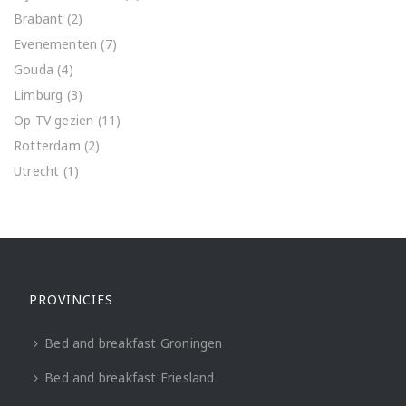
Brabant
(2)
Evenementen
(7)
Gouda
(4)
Limburg
(3)
Op TV gezien
(11)
Rotterdam
(2)
Utrecht
(1)
PROVINCIES
Bed and breakfast Groningen
Bed and breakfast Friesland