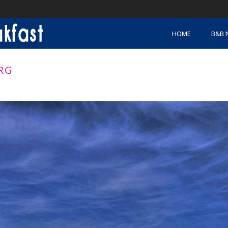
HOME
B&B 
RG