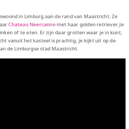
gewoond in Limburg aan de rand van Maastricht. Ze
naar
Chateau Neercanne
met haar golden retriever. Je
nken of te eten. Er zijn daar grotten waar je in kunt,
t vanuit het kasteel is prachtig, je kijkt uit op de
van de Limburgse stad Maastricht.