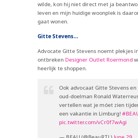
wilde, kon hij niet direct met ja beantw
leven en mijn huidige woonplek is daarom 
gaat wonen.
Gitte Stevens…
Advocate Gitte Stevens noemt plekjes 
ontbreken
Designer Outlet Roermond
wa
heerlijk te shoppen.
Ook advocaat Gitte Stevens en
oud-doelman Ronald Waterreu
vertellen wat je móet zien tijde
een vakantie in Limburg!
#BEA
pic.twitter.com/vCr0f7wAgi
— BEAU (@BeauRTL)
June 29,