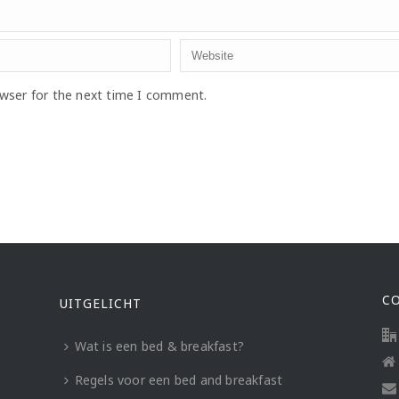
owser for the next time I comment.
C
UITGELICHT
Wat is een bed & breakfast?
Regels voor een bed and breakfast