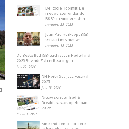
De Rooie Hooimijt: De
nieuwe ster onder de
B&B’s in Ammerzoden
november 25, 2025
Jean-Paul verkoopt B&B
en start iets nieuws
november 15, 2025
De Beste Bed & Breakfast van Nederland
2025 Bevindt Zich in Beuningen!
juni 22, 2025
NN North Sea Jazz Festival
2025
juni 18, 2025
0
Nieuw seizoen Bed &
Breakfast start op 4 maart
2025!
maart 1, 2025
Ameland een bijzondere
vakantiebestemming