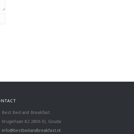
ONTACT
Best Bed and Breakfast
Krugerlaan 82 2806 EL Gouda
info@bestbedandbreakfast.nl