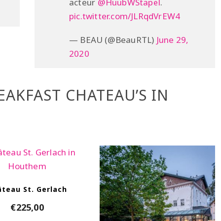
acteur
@HuubWStapel
.
pic.twitter.com/JLRqdVrEW4
— BEAU (@BeauRTL)
June 29,
2020
AKFAST CHATEAU’S IN
teau St. Gerlach
€
225,00