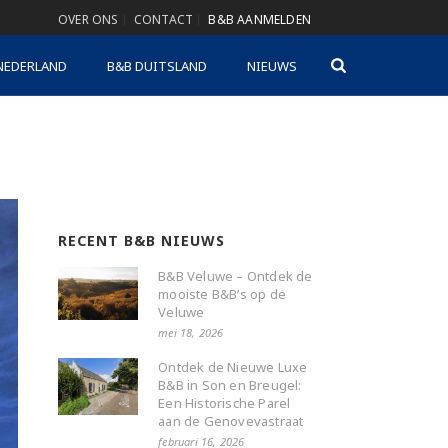
OVER ONS
CONTACT
B&B AANMELDEN
NEDERLAND
B&B DUITSLAND
NIEUWS
RECENT B&B NIEUWS
B&B Veluwe – Ontdek de
mooiste B&B’s op de
Veluwe
mei 18, 2026
Ontdek de Nieuwe Luxe
B&B in Son en Breugel:
Een Historische Parel
aan de Genovevastraat
februari 16, 2026